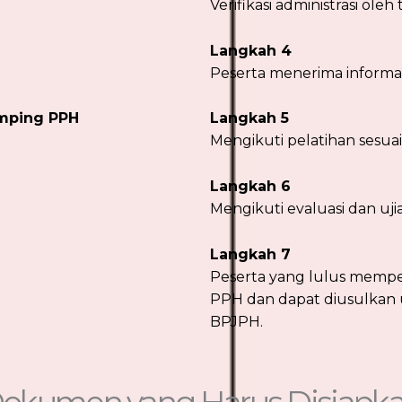
Verifikasi administrasi ole
Langkah 4
Peserta menerima informa
mping PPH
Langkah 5
Mengikuti pelatihan sesuai
Langkah 6
Mengikuti evaluasi dan ujia
Langkah 7
Peserta yang lulus mempe
PPH dan dapat diusulkan u
BPJPH.