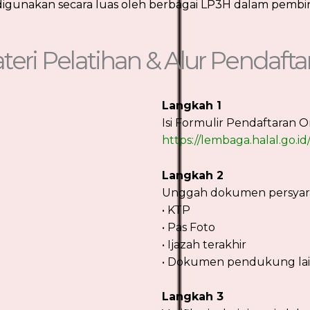
 digunakan secara luas oleh berbagai LP3H dalam pemb
teri Pelatihan & Alur Pendafta
Langkah 1
Isi Formulir Pendaftaran 
https://lembaga.halal.go.id
Langkah 2
Unggah dokumen persyar
• KTP
• Pas Foto
• Ijazah terakhir
• Dokumen pendukung la
Langkah 3