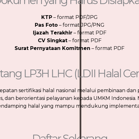
okumen yang Harus Disiapk
KTP
– format PDF/JPG
Pas Foto
– format JPG/PNG
Ijazah Terakhir
– format PDF
CV Singkat
– format PDF
Surat Pernyataan Komitmen
– format PDF
tang LP3H LHC (LDII Halal Cen
tan sertifikasi halal nasional melalui pembinaan d
tas, dan berorientasi pelayanan kepada UMKM Indonesia.
damping halal yang mampu mendukung implementasi J
Daftar Sekarang