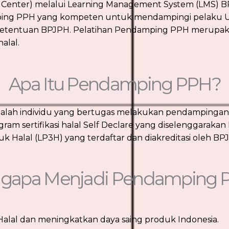
l Center) melalui Learning Management System (LMS) B
ing PPH yang kompeten untuk mendampingi pelaku Usa
uai ketentuan BPJPH. Pelatihan Pendamping PPH merupak
alal.
Apa Itu Pendamping PPH?
lah individu yang bertugas melakukan pendampingan, ver
ram sertifikasi halal Self Declare yang diselenggara
Halal (LP3H) yang terdaftar dan diakreditasi oleh BP
gapa Menjadi Pendamping 
lal dan meningkatkan daya saing produk Indonesia.