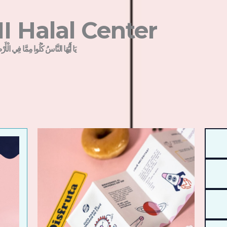
I Halal Center
يَا أَيُّهَا النَّاسُ كُلُوا مِمَّا فِي الْأَر