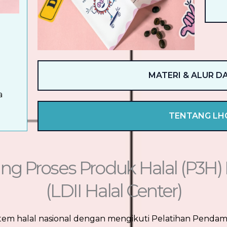
n
MATERI & ALUR D
a
TENTANG LH
g Proses Produk Halal (P3H
(LDII Halal Center)
stem halal nasional dengan mengikuti Pelatihan Penda