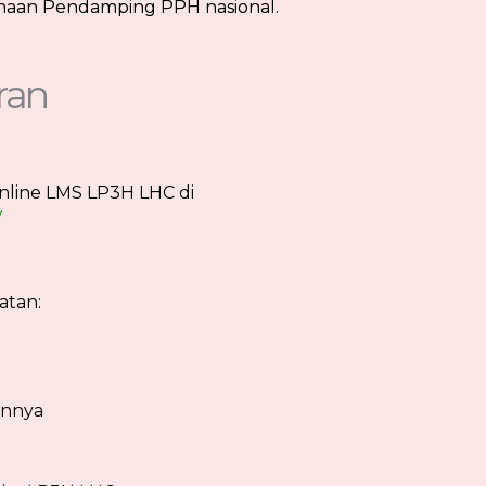
inaan Pendamping PPH nasional.
ran
Online LMS LP3H LHC di
/
atan:
innya